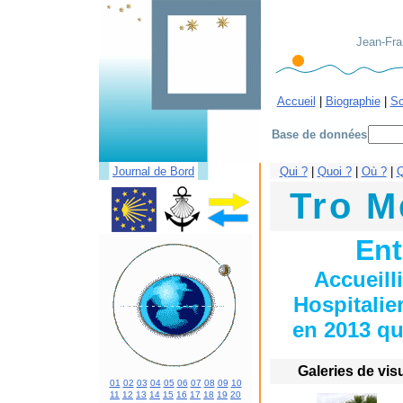
Jean-Fran
Accueil
|
Biographie
|
Sc
Base de données
█
█
Journal de Bord
Qui ?
|
Quoi ?
|
Où ?
|
Q
Tro M
Ent
Accueill
Hospitalier
en 2013 qui,
Galeries de vis
01
02
03
04
05
06
07
08
09
10
11
12
13
14
15
16
17
18
19
20