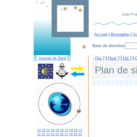
Jean-Fra
Accueil
|
Biographie
|
Sc
Base de données
█
█
Journal de Bord
Qui ?
|
Quoi ?
|
Où ?
|
Q
Plan de s
01
02
03
04
05
06
07
08
09
10
11
12
13
14
15
16
17
18
19
20