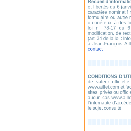
Recueil d’informati
et libertés du 6 jan
caractère nominatif 
formulaire ou autre n
ou onéreux, à des t
loi n° 78-17 du 6
modification, de rec
(art. 34 de la loi : I
à Jean-François Aill
contact
CONDITIONS D’UTI
de valeur officiell
www.aillet.com et fac
sites, privés ou offi
aucun cas www.aille
l’internaute d’accéd
le sujet consulté.